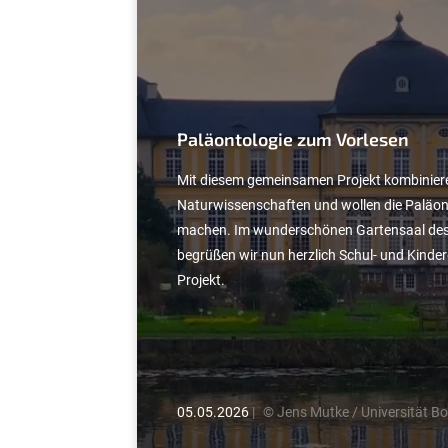
:
Paläontologie zum Vorlesen
Mit diesem gemeinsamen Projekt kombiniere
Naturwissenschaften und wollen die Paläont
machen. Im wunderschönen Gartensaal des
begrüßen wir nun herzlich Schul- und Kinde
Projekt.
05.05.2026
|
© Jens Mutke / Universität B