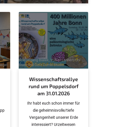
© Wolfgang Bialek, Volker Lannert/Uni
iegel
Bonn und Özi'z Comix Studio
Wissenschaftsrallye
rund um Poppelsdorf
am 31.01.2026
Ihr habt euch schon immer für
app
die geheimnisvolle/tiefe
Vergangenheit unserer Erde
interessiert? Urzeitwesen