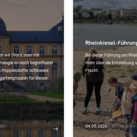
Rheinkiesel-Führun
n wir (Vor)Lesen mit
Bei dieser Führung am Rhe
ologie so noch begreifbarer
mehr über die Entstehung u
 Poppelsdorfer Schlosses
Fracht.
rgartengruppen für dieses
onn
04.05.2026
|
© Oleg Orlov