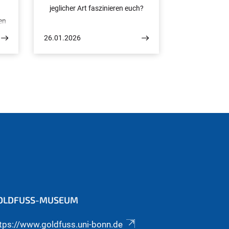
jeglicher Art faszinieren euch?
en
Dann kommt unbedingt mit uns
ür
auf eine Reise durch die Zeit.
26.01.2026
ch
OLDFUSS-MUSEUM
tps://www.goldfuss.uni-bonn.de