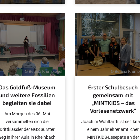
© Bettina Krumbiegel
© Bettina Krumb
Das Goldfuß-Museum
Erster Schulbesuch
und weitere Fossilien
gemeinsam mit
begleiten sie dabei
„MINTKiDS – das
Vorlesenetzwerk“
Am Morgen des 06. Mai
versammelten sich die
Joachim Wohlfarth ist seit kn
Drittklässler der GGS Sürster
einem Jahr ehrenamtlicher
eg in ihrer Aula in Rheinbach,
MINTKiDS-Lesepate an der