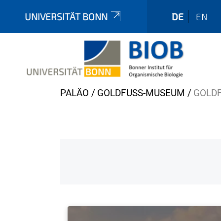
UNIVERSITÄT BONN
DE
EN
Y
PALÄO
GOLDFUSS-MUSEUM
GOLDF
o
u
a
r
e
h
e
r
e