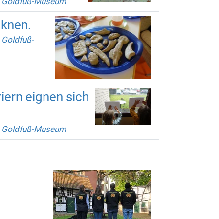
m Goldfuß-Museum
cknen.
 Goldfuß-
iern eignen sich
.
m Goldfuß-Museum