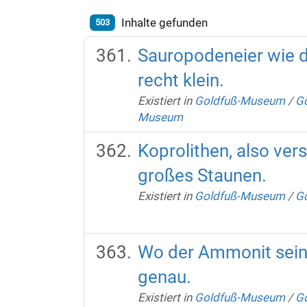
Inhalte gefunden
503
Sauropodeneier wie d
recht klein.
Existiert in
Goldfuß-Museum
/
Go
Museum
Koprolithen, also ver
großes Staunen.
Existiert in
Goldfuß-Museum
/
Go
Wo der Ammonit seine
genau.
Existiert in
Goldfuß-Museum
/
Go