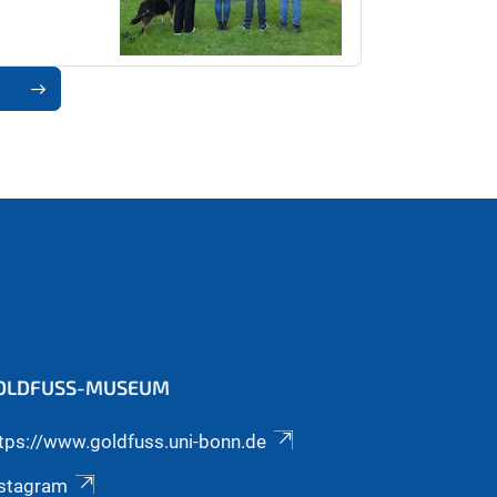
1
OLDFUSS-MUSEUM
tps://www.goldfuss.uni-bonn.de
nstagram