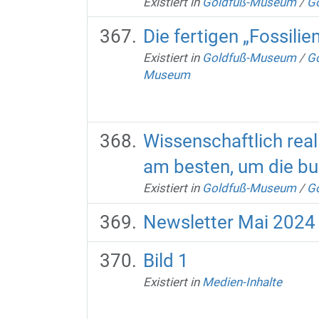
Existiert in
Goldfuß-Museum
/
Go
Die fertigen „Fossili
Existiert in
Goldfuß-Museum
/
Go
Museum
Wissenschaftlich real
am besten, um die bun
Existiert in
Goldfuß-Museum
/
Go
Newsletter Mai 2024
Bild 1
Existiert in
Medien-Inhalte