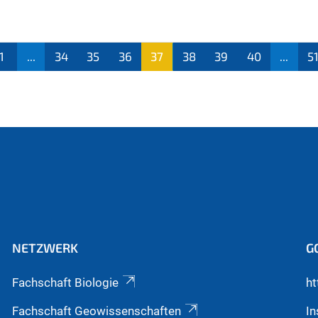
1
...
34
35
36
37
38
39
40
...
5
(aktu
ell)
NETZWERK
G
Fachschaft Biologie
ht
Fachschaft Geowissenschaften
I