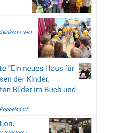
ildkröte reist
e “Ein neues Haus für
sen der Kinder.
ten Bilder im Buch und
 Poppelsdorf
tion.
er Seestern -