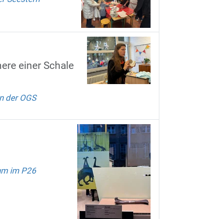
ere einer Schale
n der OGS
um im P26