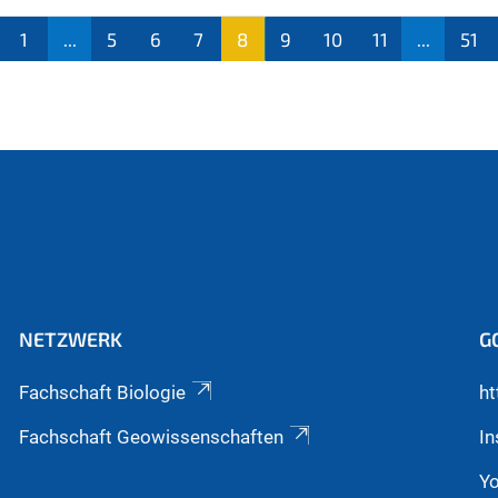
1
...
5
6
7
8
9
10
11
...
51
(aktu
ell)
NETZWERK
G
Fachschaft Biologie
ht
Fachschaft Geowissenschaften
I
Y