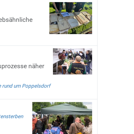
rebsähnliche
sprozesse näher
e rund um Poppelsdorf
rtensterben