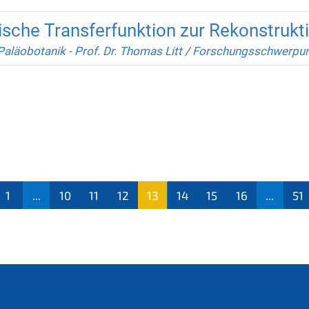
ische Transferfunktion zur Rekonstrukt
Paläobotanik - Prof. Dr. Thomas Litt
/
Forschungsschwerpun
1
...
10
11
12
13
14
15
16
...
51
(aktu
ell)