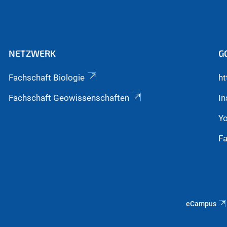
NETZWERK
G
Fachschaft Biologie
ht
Fachschaft Geowissenschaften
I
Y
F
eCampus