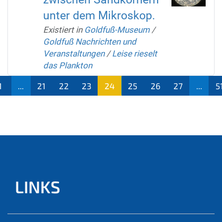
unter dem Mikroskop.
Existiert in
Goldfuß-Museum
/
Goldfuß Nachrichten und
Veranstaltungen
/
Leise rieselt
das Plankton
1
...
21
22
23
24
25
26
27
...
5
(aktu
ell)
LINKS