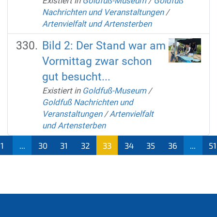
Existiert in
Goldfuß-Museum
/
Goldfuß
Nachrichten und Veranstaltungen
/
Artenvielfalt und Artensterben
Bild 2: Der Stand war am
Vormittag zwar schon
gut besucht...
Existiert in
Goldfuß-Museum
/
Goldfuß Nachrichten und
Veranstaltungen
/
Artenvielfalt
und Artensterben
1
...
30
31
32
33
34
35
36
...
51
(aktu
ell)