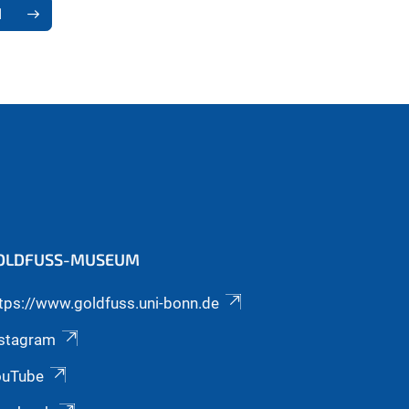
1
OLDFUSS-MUSEUM
tps://www.goldfuss.uni-bonn.de
nstagram
ouTube