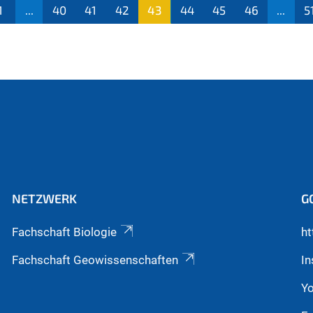
1
...
40
41
42
43
44
45
46
...
5
(aktu
ell)
NETZWERK
G
Fachschaft Biologie
ht
Fachschaft Geowissenschaften
I
Y