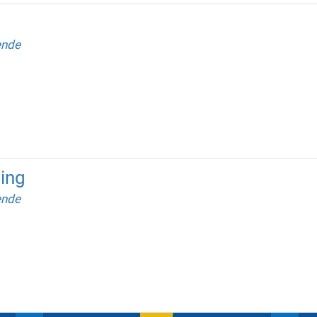
ende
ing
ende