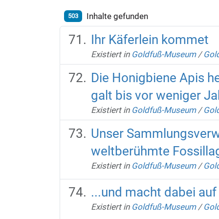
Inhalte gefunden
503
Ihr Käferlein kommet
Existiert in
Goldfuß-Museum
/
Gold
Die Honigbiene Apis h
galt bis vor weniger Ja
Existiert in
Goldfuß-Museum
/
Gold
Unser Sammlungsverwal
weltberühmte Fossillag
Existiert in
Goldfuß-Museum
/
Gold
...und macht dabei auf
Existiert in
Goldfuß-Museum
/
Gold