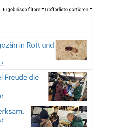
Ergebnisse filtern
Trefferliste sortieren
ozän in Rott und
et
l Freude die
et
merksam.
et