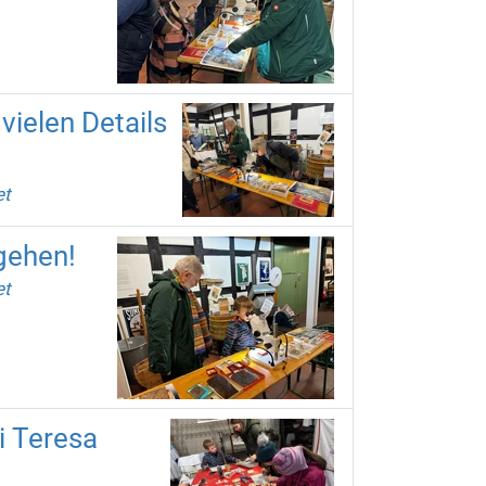
vielen Details
et
gehen!
et
i Teresa