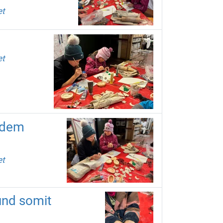
et
.
et
r dem
et
 und somit