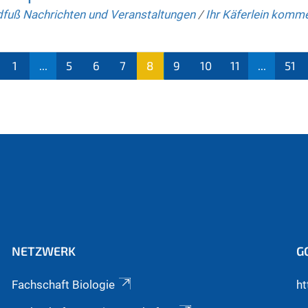
fuß Nachrichten und Veranstaltungen
/
Ihr Käferlein komm
1
...
5
6
7
8
9
10
11
...
51
(aktu
ell)
NETZWERK
G
Fachschaft Biologie
ht