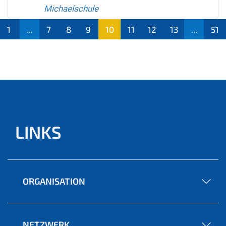
Michaelschule
1
...
7
8
9
10
11
12
13
...
51
(aktu
ell)
LINKS
ORGANISATION
NETZWERK