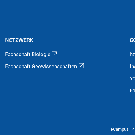
NETZWERK
G
Fachschaft Biologie
ht
Fachschaft Geowissenschaften
I
Y
F
eCampus