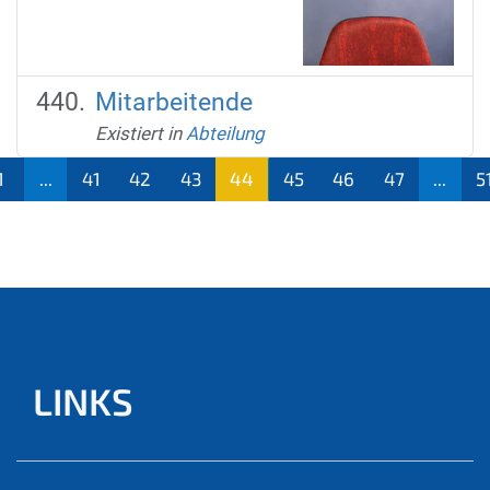
Mitarbeitende
Existiert in
Abteilung
1
...
41
42
43
44
45
46
47
...
5
(aktu
ell)
LINKS