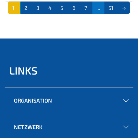
1
2
3
4
5
6
7
...
51
(aktu
ell)
LINKS
ORGANISATION
NETZWERK