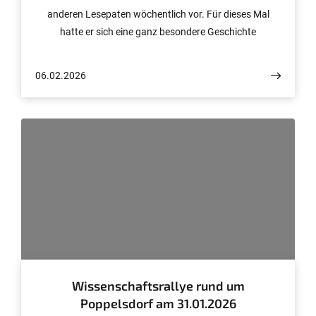
anderen Lesepaten wöchentlich vor. Für dieses Mal
hatte er sich eine ganz besondere Geschichte
ausgesucht und brachte passend dazu musealen
Besuch mit.
06.02.2026
© Wolfgang Bialek, Volker Lannert/Uni Bonn und Özi'z Comix
Studio
Wissenschaftsrallye rund um
Poppelsdorf am 31.01.2026