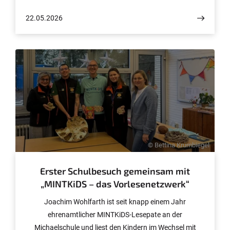
Grüne Meeresschildkröte” vorgelesen, die auch den
22.05.2026
thematischen Schwerpunkt für die Museumsexponate
setzte.
© Bettina Krumbiegel
Erster Schulbesuch gemeinsam mit
„MINTKiDS – das Vorlesenetzwerk“
Joachim Wohlfarth ist seit knapp einem Jahr
ehrenamtlicher MINTKiDS-Lesepate an der
Michaelschule und liest den Kindern im Wechsel mit